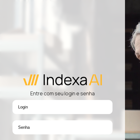
Entre com seu login e senha