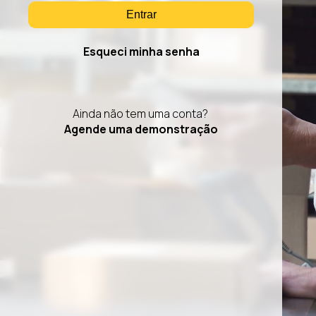
Entrar
Esqueci minha senha
Ainda não tem uma conta?
Agende uma demonstração